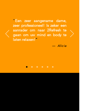
“
Een zeer aangename dame,
zeer professioneel! Is zeker een
aanrader om naar 2Refresh te
gaan om uw mind en body te
laten relaxen!
”
— Alicia