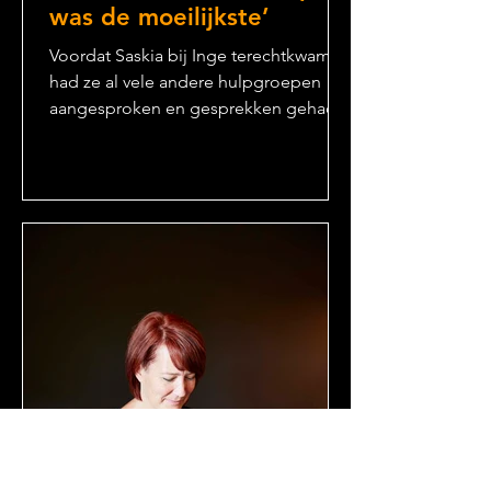
was de moeilijkste’
Voordat Saskia bij Inge terechtkwam,
had ze al vele andere hulpgroepen
aangesproken en gesprekken gehad.
Toch voelde ze dat dit niet de